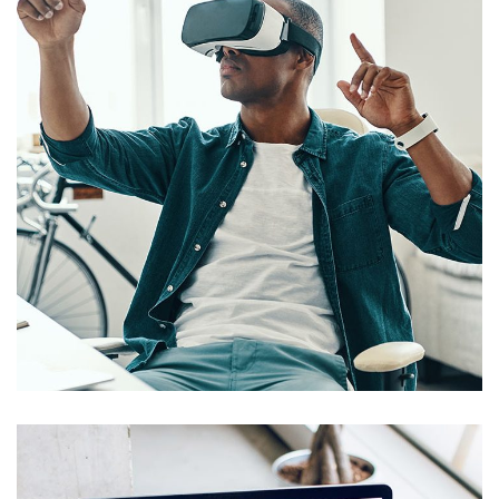
App for Virtual Reality
DESIGN
/
IDEAS