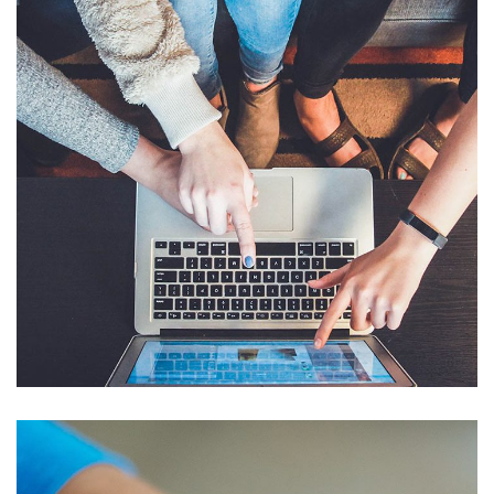
eCommerce Website
DESIGN
/
IDEAS